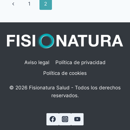
Navegación
Página
1
2
PARA
UNA
de
anterior
LARGA
Y
página
SALUDABLE
VIDA
Aviso legal
Política de privacidad
Política de cookies
© 2026 Fisionatura Salud - Todos los derechos
reservados.