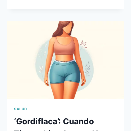
EL
INQUILINO
INDESEABLE
QUE
NO
PAGA
ALQUILER
SALUD
‘Gordiflaca’: Cuando