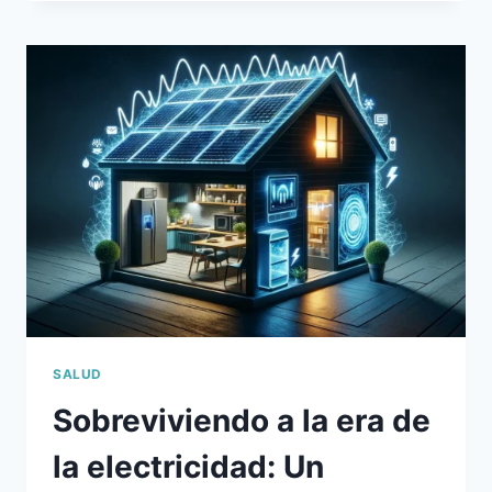
LUZ
A
LA
OSCURIDAD:
LA
VIDA
SECRETA
DE
TUS
HORMONAS
BAJO
EL
SOL
SALUD
Sobreviviendo a la era de
la electricidad: Un