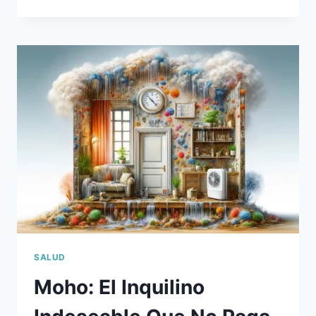
A
LA
ERA
DE
LA
ELECTRICIDAD:
UN
MANUAL
PARA
EL
HOGAR
TÓXICO.
SALUD
Moho: El Inquilino