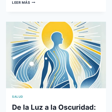
AMANECE,
LEER MÁS
QUE
NO
ES
POCO:
EL
SUPERPODER
DE
LA
LUZ
SOLAR
MATUTINA
SALUD
De la Luz a la Oscuridad: