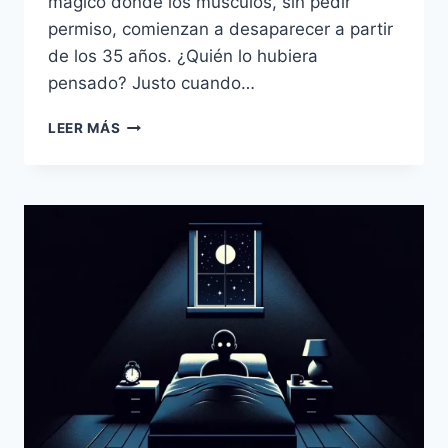
mágico donde los músculos, sin pedir
permiso, comienzan a desaparecer a partir
de los 35 años. ¿Quién lo hubiera
pensado? Justo cuando…
EL
LEER MÁS
ARTE
DE
PERDER
MÚSCULO:
CÓMO
LA
EDAD
HACE
DE
CADA
DÍA
UN
DESAFÍO