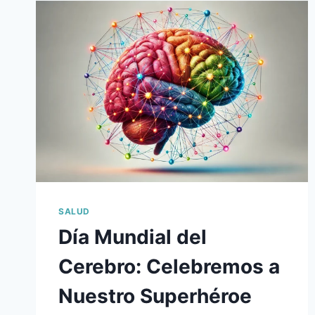
RECARGA
TUS
ELECTRONES!
EL
PODER
OCULTO
DE
ANDAR
DESCALZO
SALUD
Día Mundial del
Cerebro: Celebremos a
Nuestro Superhéroe