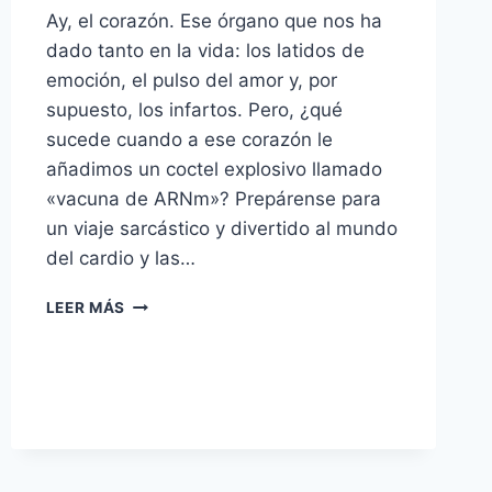
Ay, el corazón. Ese órgano que nos ha
dado tanto en la vida: los latidos de
emoción, el pulso del amor y, por
supuesto, los infartos. Pero, ¿qué
sucede cuando a ese corazón le
añadimos un coctel explosivo llamado
«vacuna de ARNm»? Prepárense para
un viaje sarcástico y divertido al mundo
del cardio y las…
EL
LEER MÁS
CORAZÓN
Y
LAS
VACUNAS:
UN
ROMANCE
DE
ALTOS