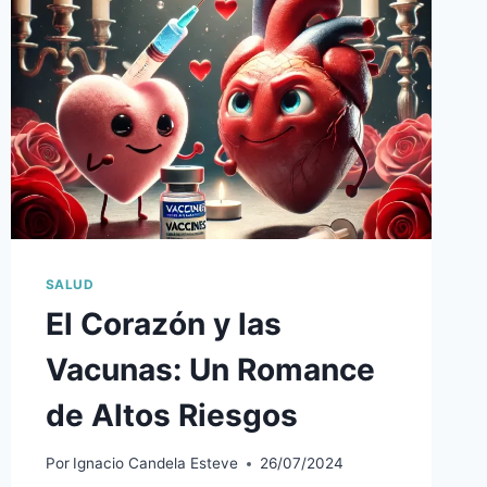
LOS
PREBIÓTICOS
Y
CÓMO
PUEDEN
AYUDAR
A
TU
INTESTINO
SALUD
El Corazón y las
Vacunas: Un Romance
de Altos Riesgos
Por
Ignacio Candela Esteve
26/07/2024