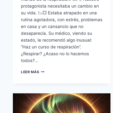
protagonista necesitaba un cambio en
su vida. 📉💥 Estaba atrapado en una
rutina agotadora, con estrés, problemas
en casa y un cansancio que no
desaparecía. Su médico, viendo su
estado, le recomendó algo inusual:
“Haz un curso de respiración”.
¿Respirar? ¿Acaso no lo hacemos
todos?…
RESPIRA.
LEER MÁS
LA
NUEVA
CIENCIA
DE
UN
ARTE
OLVIDADO