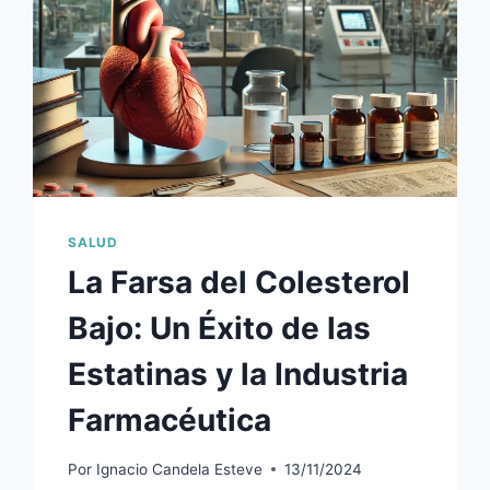
7
DÍAS
SIN
CAFÉ»
☕
🌈
✨
SALUD
La Farsa del Colesterol
Bajo: Un Éxito de las
Estatinas y la Industria
Farmacéutica
Por
Ignacio Candela Esteve
13/11/2024