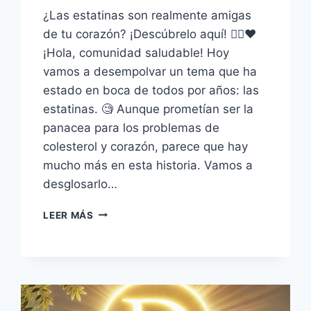
¿Las estatinas son realmente amigas
de tu corazón? ¡Descúbrelo aquí! 🕵️‍♂️❤️
¡Hola, comunidad saludable! Hoy
vamos a desempolvar un tema que ha
estado en boca de todos por años: las
estatinas. 🧐 Aunque prometían ser la
panacea para los problemas de
colesterol y corazón, parece que hay
mucho más en esta historia. Vamos a
desglosarlo…
LA
LEER MÁS
FARSA
DEL
COLESTEROL
BAJO:
UN
ÉXITO