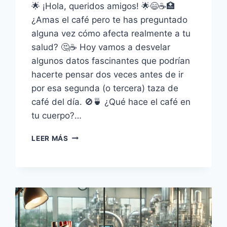
🌟 ¡Hola, queridos amigos! 🌟😄☕🏥
¿Amas el café pero te has preguntado
alguna vez cómo afecta realmente a tu
salud? 🤔☕ Hoy vamos a desvelar
algunos datos fascinantes que podrían
hacerte pensar dos veces antes de ir
por esa segunda (o tercera) taza de
café del día. 🚫🍵 ¿Qué hace el café en
tu cuerpo?…
REVITALIZA
LEER MÁS
TU
VIDA:
SUMÉRGETE
EN
EL
RETO
TRANSFORMADOR
DE