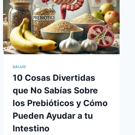
SALTO
CUÁNTICO
EN
TERAPIA
CELULAR
🧬
💡
SALUD
10 Cosas Divertidas
que No Sabías Sobre
los Prebióticos y Cómo
Pueden Ayudar a tu
Intestino