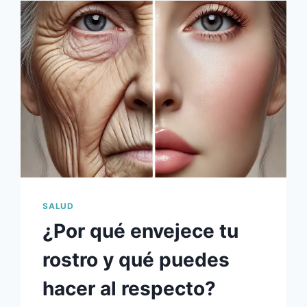
SU
EJÉRCITO
DE
DEFENSORES
INVISIBLES
SALUD
¿Por qué envejece tu
rostro y qué puedes
hacer al respecto?