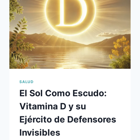
DE
LAS
ESTATINAS
Y
LA
INDUSTRIA
FARMACÉUTICA
SALUD
El Sol Como Escudo:
Vitamina D y su
Ejército de Defensores
Invisibles