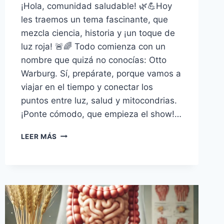
¡Hola, comunidad saludable! 🌿💪Hoy
les traemos un tema fascinante, que
mezcla ciencia, historia y ¡un toque de
luz roja! 🚨🌈 Todo comienza con un
nombre que quizá no conocías: Otto
Warburg. Sí, prepárate, porque vamos a
viajar en el tiempo y conectar los
puntos entre luz, salud y mitocondrias.
¡Ponte cómodo, que empieza el show!…
🌟
LEER MÁS
✨
LA
LUZ
ROJA
DE
ÚLTIMA
GENERACIÓN:
UN