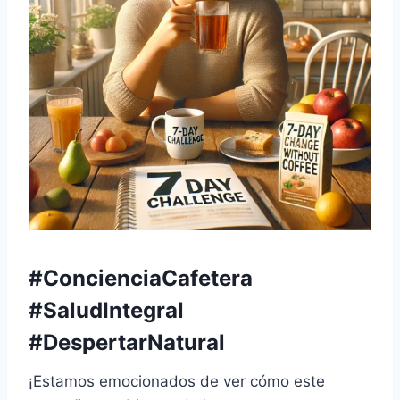
#ConcienciaCafetera
#SaludIntegral
#DespertarNatural
¡Estamos emocionados de ver cómo este